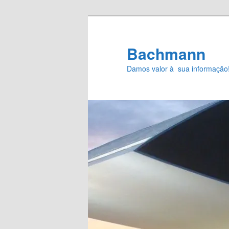
Pular
para
o
Bachmann
conteúdo
Damos valor à sua informação
principal