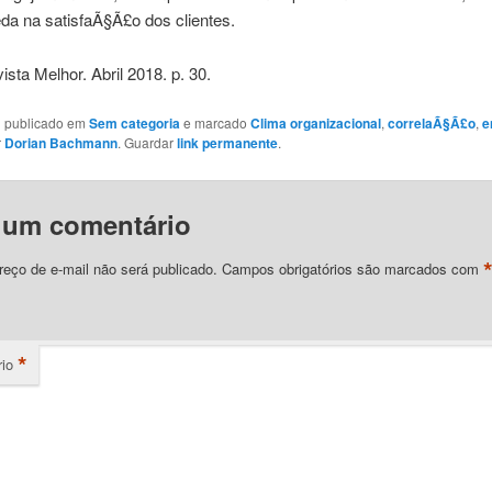
da na satisfaÃ§Ã£o dos clientes.
ista Melhor. Abril 2018. p. 30.
oi publicado em
Sem categoria
e marcado
Clima organizacional
,
correlaÃ§Ã£o
,
e
r
Dorian Bachmann
. Guardar
link permanente
.
 um comentário
eço de e-mail não será publicado.
Campos obrigatórios são marcados com
*
io