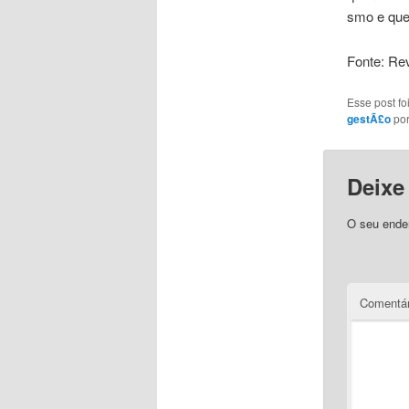
smo e que
Fonte: Rev
Esse post f
gestÃ£o
po
Deixe
O seu ender
Comentár