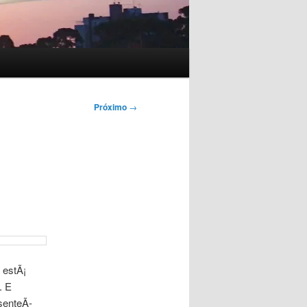
Próximo
→
 estÃ¡
. E
senteÃ­