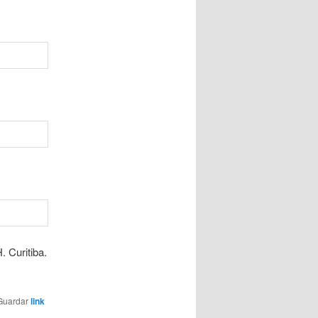
 Curitiba.
 Guardar
link