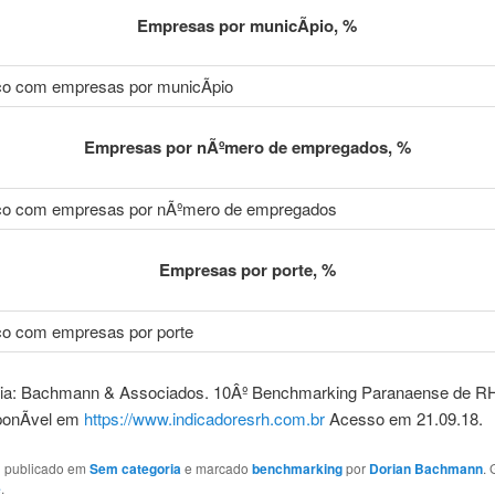
Empresas por municÃ­pio, %
Empresas por nÃºmero de empregados, %
Empresas por porte, %
ia: Bachmann & Associados. 10Âº Benchmarking Paranaense de RH.
ponÃ­vel em
https://www.indicadoresrh.com.br
Acesso em 21.09.18.
oi publicado em
Sem categoria
e marcado
benchmarking
por
Dorian Bachmann
.
e
.