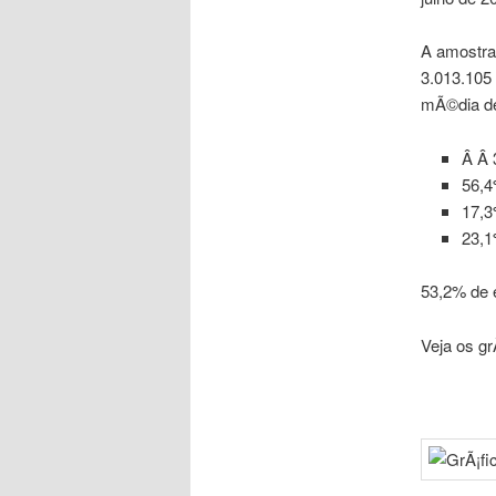
A amostra
3.013.105
mÃ©dia de
Â Â
56,4
17,3
23,1
53,2% de e
Veja os gr