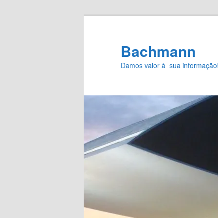
Pular
para
o
Bachmann
conteúdo
Damos valor à sua informação
principal