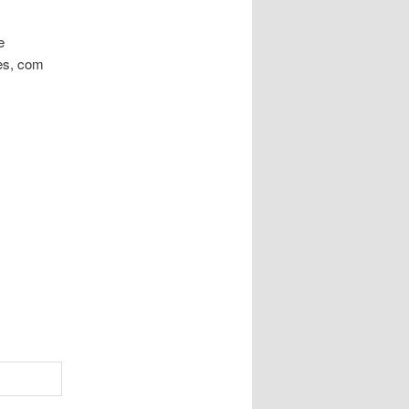
e
es, com