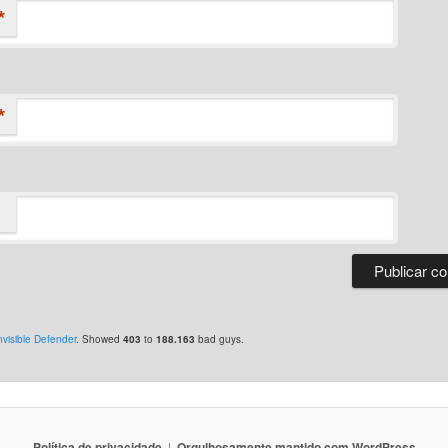
*
*
nvisible Defender
. Showed
403
to
188.163
bad guys.
Polí­tica de privacidade
Orgulhosamente mantido com WordPress