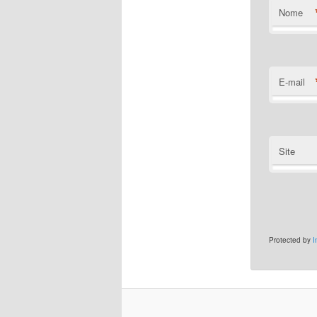
Nome
E-mail
Site
Protected by
I