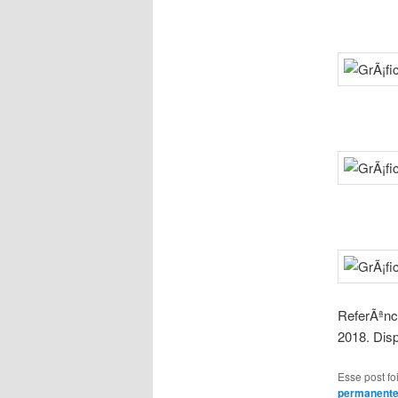
ReferÃªnc
2018. Dis
Esse post f
permanent