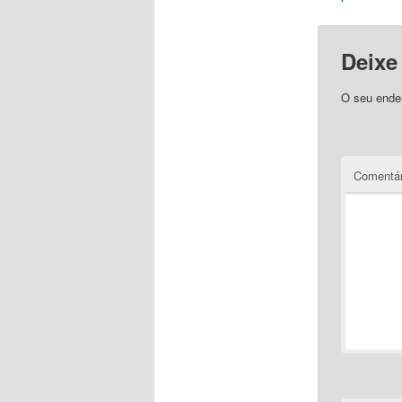
Deixe
O seu ender
Comentár