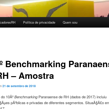
icadoresRH
Polí­tica de privacidade
Quem sou
º Benchmarking Paranaen
RH – Amostra
em
21 de setembro de 2018
 do 10Âº
Benchmarking
Paranaense de RH (dados de 2017) incluiu
§Ãµes pÃºblicas e privadas de diferentes segmentos. SituaÃ§Ã£o e
017