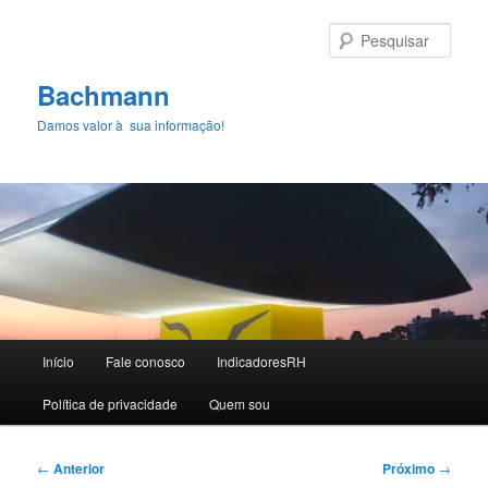
Pular
para
Pesqu
o
conteúdo
Bachmann
principal
Damos valor à sua informação!
Menu
Início
Fale conosco
IndicadoresRH
principal
Polí­tica de privacidade
Quem sou
Navegação
←
Anterior
Próximo
→