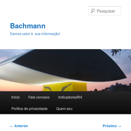
Pular
para
Pesqu
o
conteúdo
Bachmann
principal
Damos valor à sua informação!
Menu
Início
Fale conosco
IndicadoresRH
principal
Polí­tica de privacidade
Quem sou
Navegação
←
Anterior
Próximo
→