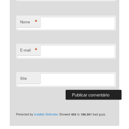
*
Nome
*
E-mail
Site
Protected by
Invisible Defender
. Showed
403
to
188.301
bad guys.