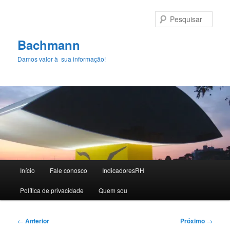
Pular
para
Pesqu
o
conteúdo
Bachmann
principal
Damos valor à sua informação!
Menu
Início
Fale conosco
IndicadoresRH
principal
Polí­tica de privacidade
Quem sou
Navegação
←
Anterior
Próximo
→