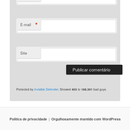
*
E-mail
Site
Protected by
Invisible Defender
. Showed
403
to
188.301
bad guys.
Polí­tica de privacidade
Orgulhosamente mantido com WordPress