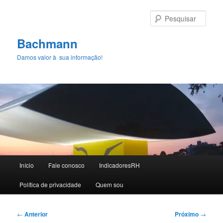
Pular
para
Pesqu
o
conteúdo
Bachmann
principal
Damos valor à sua informação!
Menu
Início
Fale conosco
IndicadoresRH
principal
Polí­tica de privacidade
Quem sou
Navegação
←
Anterior
Próximo
→