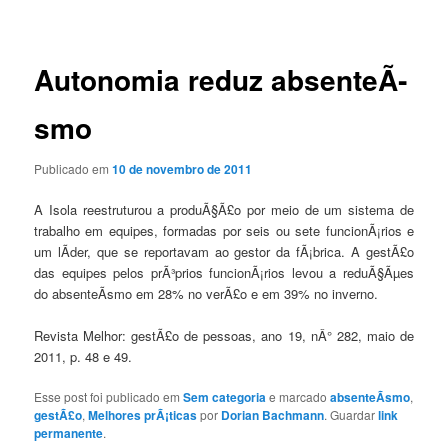
de
posts
Autonomia reduz absenteÃ­
smo
Publicado em
10 de novembro de 2011
A Isola reestruturou a produÃ§Ã£o por meio de um sistema de
trabalho em equipes, formadas por seis ou sete funcionÃ¡rios e
um lÃ­der, que se reportavam ao gestor da fÃ¡brica. A gestÃ£o
das equipes pelos prÃ³prios funcionÃ¡rios levou a reduÃ§Ãµes
do absenteÃ­smo em 28% no verÃ£o e em 39% no inverno.
Revista Melhor: gestÃ£o de pessoas, ano 19, nÂ° 282, maio de
2011, p. 48 e 49.
Esse post foi publicado em
Sem categoria
e marcado
absenteÃ­smo
,
gestÃ£o
,
Melhores prÃ¡ticas
por
Dorian Bachmann
. Guardar
link
permanente
.