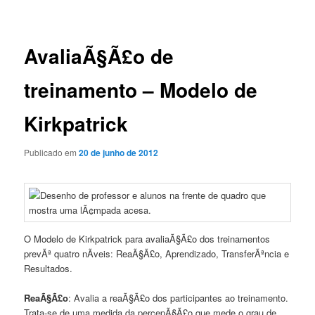
de
posts
AvaliaÃ§Ã£o de
treinamento – Modelo de
Kirkpatrick
Publicado em
20 de junho de 2012
O Modelo de Kirkpatrick para avaliaÃ§Ã£o dos treinamentos
prevÃª quatro nÃ­veis: ReaÃ§Ã£o, Aprendizado, TransferÃªncia e
Resultados.
ReaÃ§Ã£o
: Avalia a reaÃ§Ã£o dos participantes ao treinamento.
Trata-se de uma medida da percepÃ§Ã£o que mede o grau de