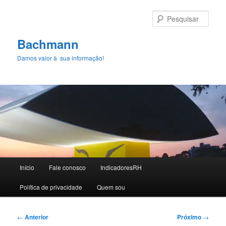
Pular
para
Pesqu
o
conteúdo
Bachmann
principal
Damos valor à sua informação!
Menu
Início
Fale conosco
IndicadoresRH
principal
Polí­tica de privacidade
Quem sou
Navegação
←
Anterior
Próximo
→