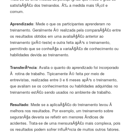
satisfaÃ§Ã£o dos treinandos. Ã‰ a medida mais fÃ¡cil e
comum.
Aprendizado
: Mede o que os participantes aprenderam no
treinamento. Geralmente Ã© realizada pela comparaÃ§Ã£o entre
os resultados obtidos em uma avaliaÃ§Ã£o anterior ao
treinamento (prÃ©-teste) e outra feita apÃ³s o treinamento,
permitindo que se conheÃ§a a variaÃ§Ã£o de conhecimento ou
habilidades devida ao treinamento.
TransferÃªncia
: Avalia o quanto do aprendizado foi incorporado
Ã rotina de trabalho. Tipicamente Ã© feita por meio de
entrevistas, realizadas entre 3 e 6 meses apÃ³s o treinamento,
que avaliam se os conhecimentos ou habilidades adquiridas no
treinamento estÃ£o sendo usados no ambiente de trabalho.
Resultado
: Mede se a aplicaÃ§Ã£o do treinamento levou Ã
melhora nos resultados. Por exemplo, um treinamento sobre
seguranÃ§a deveria se refletir em menores Ã­ndices de
acidentes. Trata-se de uma mensuraÃ§Ã£o mais complexa, pois
os resultados podem sofrer influÃªncia de muitos outros fatores.