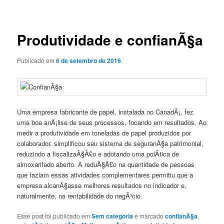
de
posts
Produtividade e confianÃ§a
Publicado em
6 de setembro de 2016
Uma empresa fabricante de papel, instalada no CanadÃ¡, fez
uma boa anÃ¡lise de seus processos, focando em resultados. Ao
medir a produtividade em toneladas de papel produzidos por
colaborador, simplificou seu sistema de seguranÃ§a patrimonial,
reduzindo a fiscalizaÃ§Ã£o e adotando uma polÃ­tica de
almoxarifado aberto. A reduÃ§Ã£o na quantidade de pessoas
que faziam essas atividades complementares permitiu que a
empresa alcanÃ§asse melhores resultados no indicador e,
naturalmente, na rentabilidade do negÃ³cio.
Esse post foi publicado em
Sem categoria
e marcado
confianÃ§a
,