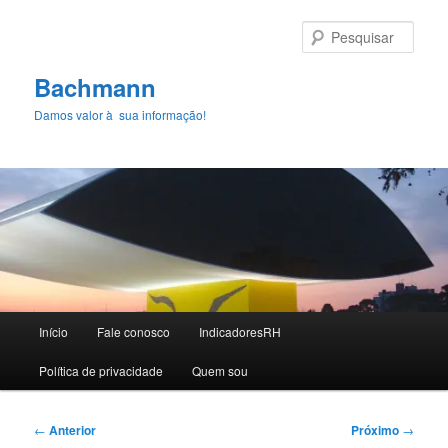
Pular
para
Pesqu
o
conteúdo
Bachmann
principal
Damos valor à sua informação!
Menu
Início
Fale conosco
IndicadoresRH
principal
Polí­tica de privacidade
Quem sou
Navegação
←
Anterior
Próximo
→