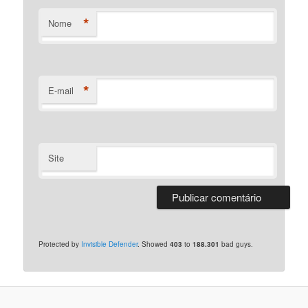
*
Nome
*
E-mail
Site
Protected by
Invisible Defender
. Showed
403
to
188.301
bad guys.