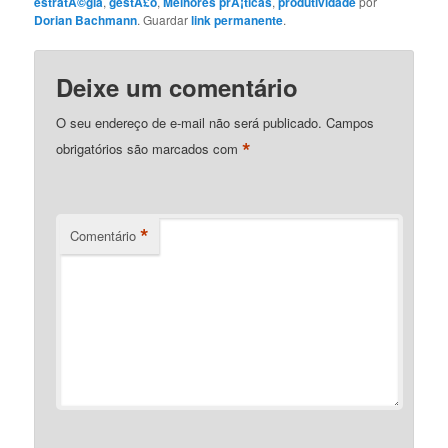
estratÃ©gia
,
gestÃ£o
,
Melhores prÃ¡ticas
,
produtividade
por
Dorian Bachmann
. Guardar
link permanente
.
Deixe um comentário
O seu endereço de e-mail não será publicado.
Campos
*
obrigatórios são marcados com
*
Comentário