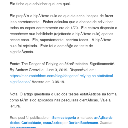
Ela tinha que adivinhar qual era qual.
Ele propÃ´s a hipÃ³tese nula de que ela seria incapaz de fazer
isso corretamente. Fisher calculou que a chance de adivinhar
todos os copos corretamente era de 1/70. Ele estava disposto a
reconhecer sua habilidade (rejeitando a hipÃ³tese nula) apenas
nesse caso. Ela, supostamente, acertou todos. A hipÃ³tese
nula foi rejeitada. Este foi o comeÃ§o do teste de
significÃ¢ncia.
Fonte: The Danger of Relying on â€œStatistical Significanceâ€.
By Andrew Grenville. June 3, 2019. DisponÃ­vel em:
https://marumatchbox.com/blog/danger-of-relying-on-statistical-
significance/
Acesso em 3.06.19.
Nota: O artigo questiona o uso dos testes estatÃ­sticos na forma
como tÃªm sido aplicados nas pesquisas cientÃ­ficas. Vale a
leitura.
Esse post foi publicado em
Sem categoria
e marcado
anÃ¡lise de
dados
,
Curiosidade
,
estatÃ­stica
por
Dorian Bachmann
. Guardar
link permanente
.