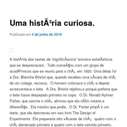
de
posts
Uma histÃ³ria curiosa.
Publicado em
4 de junho de 2019
A histÃ³ria dos testes de “significÃ¢ncia” envolve estatÃ­sticos
que se desprezavam. Tudo comeÃ§ou com um grupo de
acadÃªmicos que se reuniu para o chÃ¡, em 1920. Uma delas foi
a Dra. Blanche Bristol que, quando recebeu uma xÃ­cara de chÃ¡
de um colega, recusou. O homem colocava o chÃ¡ e depois
acrescentava o leite. A Dra. Bristol rejeitou-o porque preferia que
o leite fosse despejado primeiro no copo. O Dr. Ronald Aylmer
Fisher, que servira o chÃ¡, afirmou que ela nÃ£o notaria a
diferenÃ§a. Ela insistiu que podia. O Dr. Fisher propÃ´s um
teste, que ele descreveu em seu livro The Design of
Experiments. Ele prepararia oito xÃ­caras de chÃ¡; quatro com o
chÃ¡ derramado primeiro e quatro com o leite servido primeiro.