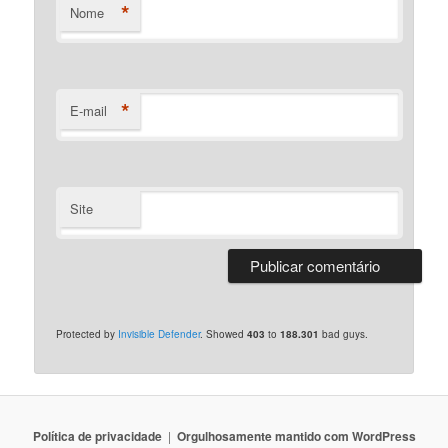
*
Nome
*
E-mail
Site
Protected by
Invisible Defender
. Showed
403
to
188.301
bad guys.
Polí­tica de privacidade
Orgulhosamente mantido com WordPress