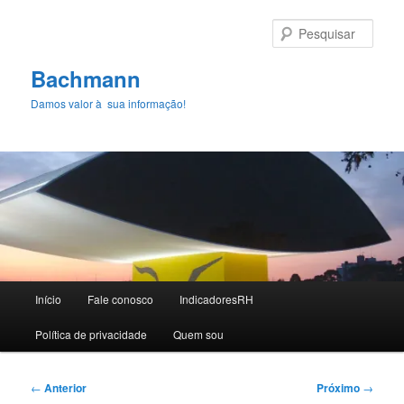
Pular
para
Pesqu
o
conteúdo
Bachmann
principal
Damos valor à sua informação!
Menu
Início
Fale conosco
IndicadoresRH
principal
Polí­tica de privacidade
Quem sou
Navegação
←
Anterior
Próximo
→