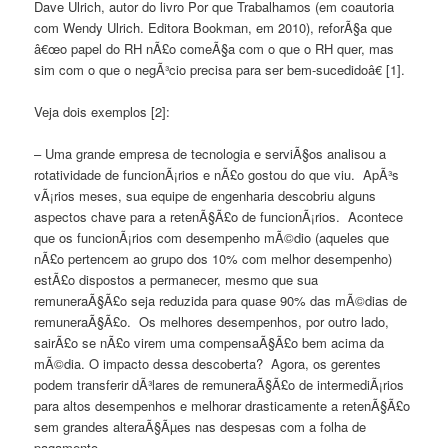
Dave Ulrich, autor do livro Por que Trabalhamos (em coautoria
com Wendy Ulrich. Editora Bookman, em 2010), reforÃ§a que
â€œo papel do RH nÃ£o comeÃ§a com o que o RH quer, mas
sim com o que o negÃ³cio precisa para ser bem-sucedidoâ€ [1].
Veja dois exemplos [2]:
– Uma grande empresa de tecnologia e serviÃ§os analisou a
rotatividade de funcionÃ¡rios e nÃ£o gostou do que viu. ApÃ³s
vÃ¡rios meses, sua equipe de engenharia descobriu alguns
aspectos chave para a retenÃ§Ã£o de funcionÃ¡rios. Acontece
que os funcionÃ¡rios com desempenho mÃ©dio (aqueles que
nÃ£o pertencem ao grupo dos 10% com melhor desempenho)
estÃ£o dispostos a permanecer, mesmo que sua
remuneraÃ§Ã£o seja reduzida para quase 90% das mÃ©dias de
remuneraÃ§Ã£o. Os melhores desempenhos, por outro lado,
sairÃ£o se nÃ£o virem uma compensaÃ§Ã£o bem acima da
mÃ©dia. O impacto dessa descoberta? Agora, os gerentes
podem transferir dÃ³lares de remuneraÃ§Ã£o de intermediÃ¡rios
para altos desempenhos e melhorar drasticamente a retenÃ§Ã£o
sem grandes alteraÃ§Ãµes nas despesas com a folha de
pagamento.