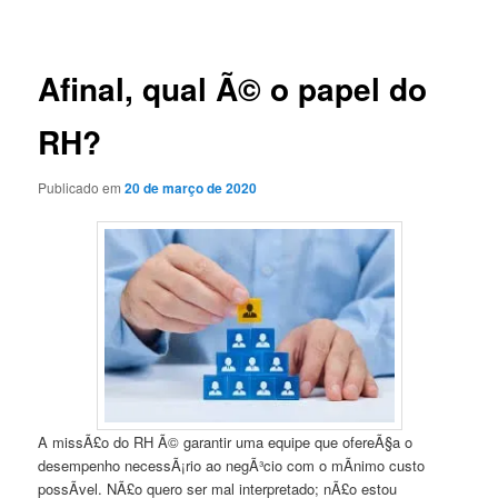
de
posts
Afinal, qual Ã© o papel do
RH?
Publicado em
20 de março de 2020
A missÃ£o do RH Ã© garantir uma equipe que ofereÃ§a o
desempenho necessÃ¡rio ao negÃ³cio com o mÃ­nimo custo
possÃ­vel. NÃ£o quero ser mal interpretado; nÃ£o estou