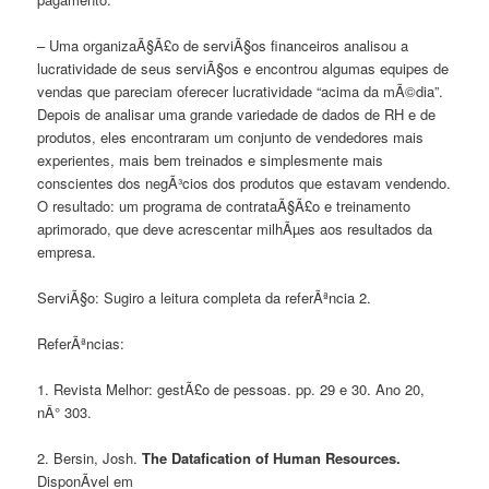
– Uma organizaÃ§Ã£o de serviÃ§os financeiros analisou a
lucratividade de seus serviÃ§os e encontrou algumas equipes de
vendas que pareciam oferecer lucratividade “acima da mÃ©dia”.
Depois de analisar uma grande variedade de dados de RH e de
produtos, eles encontraram um conjunto de vendedores mais
experientes, mais bem treinados e simplesmente mais
conscientes dos negÃ³cios dos produtos que estavam vendendo.
O resultado: um programa de contrataÃ§Ã£o e treinamento
aprimorado, que deve acrescentar milhÃµes aos resultados da
empresa.
ServiÃ§o: Sugiro a leitura completa da referÃªncia 2.
ReferÃªncias:
1. Revista Melhor: gestÃ£o de pessoas. pp. 29 e 30. Ano 20,
nÂ° 303.
2. Bersin, Josh.
The Datafication of Human Resources.
DisponÃ­vel em