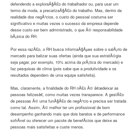
defendendo a exploraÃ§Ã£o do trabalhador ou, para usar um
termo da moda, a precarizaÃ§Ã£o do trabalho. Mas, dentro da
realidade dos negÃ³cios, o custo do pessoal costuma ser
significativo e muitas vezes o sucesso da empresa depende
desse custo ser bem administrado, o que Ã© responsabilidade
bÃ¡sica do RH.
Por essa razÃ£o, o RH busca informaÃ§Ãµes sobre o salÃ¡rio de
mercado para balizar suas ofertas (ainda que sua estratÃ©gia
seja pagar, por exemplo, 10% acima da prÃ¡tica do mercado) e
faz pesquisas de clima (pois sabe que a produtividade e os
resultados dependem de uma equipe satisfeita).
Mas, claramente, a finalidade do RH nÃ£o Ã© â€œdeixar as
pessoas felizesâ€, como muitas vezes transparece. A gestÃ£o
de pessoas Ã© uma funÃ§Ã£o de negÃ³cio e precisa ser tratada
como tal. Assim, Ã© melhor ter um profissional de bom
desempenho ganhando mais que dois baratos e de performance
sofrÃ­vel ou oferecer um pacote de benefÃ­cios que deixe as
pessoas mais satisfeitas e custe menos.