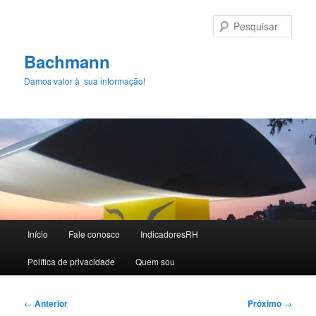
Pular
para
Pesqu
o
conteúdo
Bachmann
principal
Damos valor à sua informação!
Menu
Início
Fale conosco
IndicadoresRH
principal
Polí­tica de privacidade
Quem sou
Navegação
←
Anterior
Próximo
→