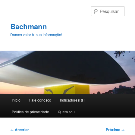
Pular
para
Pesqu
o
conteúdo
Bachmann
principal
Damos valor à sua informação!
Menu
Início
Fale conosco
IndicadoresRH
principal
Polí­tica de privacidade
Quem sou
Navegação
←
Anterior
Próximo
→