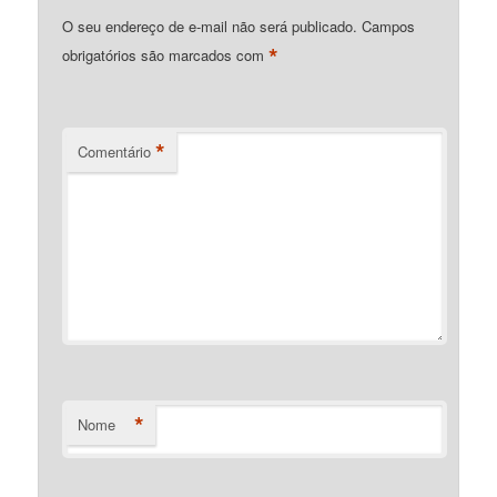
O seu endereço de e-mail não será publicado.
Campos
*
obrigatórios são marcados com
*
Comentário
*
Nome