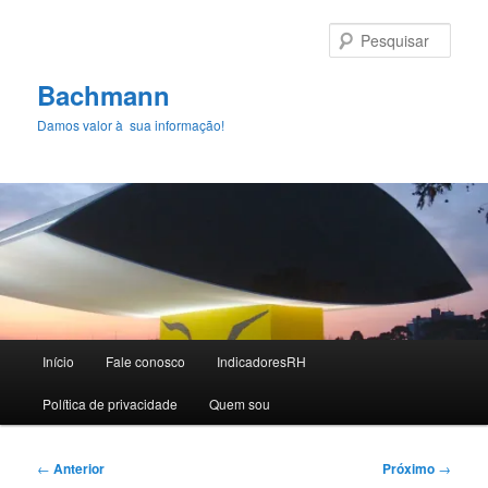
Pular
para
Pesqu
o
conteúdo
Bachmann
principal
Damos valor à sua informação!
Menu
Início
Fale conosco
IndicadoresRH
principal
Polí­tica de privacidade
Quem sou
Navegação
←
Anterior
Próximo
→