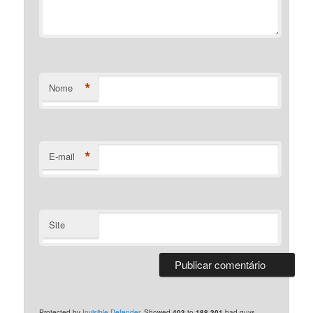
*
Nome
*
E-mail
Site
Protected by
Invisible Defender
. Showed
403
to
188.301
bad guys.