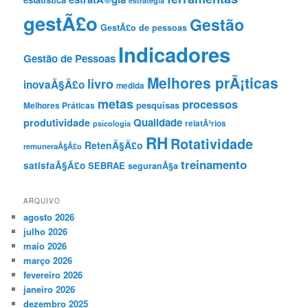
gestÃ£o
Gestão
GestÃ£o de pessoas
Indicadores
Gestão de Pessoas
Melhores prÃ¡ticas
livro
inovaÃ§Ã£o
medida
metas
processos
pesquisas
Melhores Práticas
Qualidade
produtividade
psicologia
relatÃ³rios
RH
Rotatividade
RetenÃ§Ã£o
remuneraÃ§Ã£o
treinamento
satisfaÃ§Ã£o
SEBRAE
seguranÃ§a
ARQUIVO
agosto 2026
julho 2026
maio 2026
março 2026
fevereiro 2026
janeiro 2026
dezembro 2025