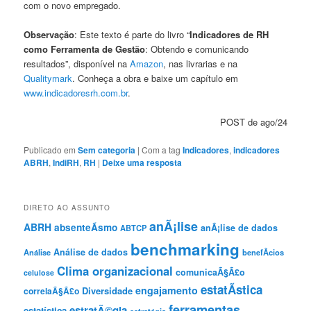
com o novo empregado.
Observação
: Este texto é parte do livro “
Indicadores de RH
como Ferramenta de Gestão
: Obtendo e comunicando
resultados”, disponível na
Amazon
, nas livrarias e na
Qualitymark
. Conheça a obra e baixe um capítulo em
www.indicadoresrh.com.br
.
POST de ago/24
Publicado em
Sem categoria
|
Com a tag
Indicadores
,
indicadores
ABRH
,
IndiRH
,
RH
|
Deixe uma resposta
DIRETO AO ASSUNTO
anÃ¡lise
ABRH
absenteÃ­smo
anÃ¡lise de dados
ABTCP
benchmarking
Análise de dados
Análise
benefÃ­cios
Clima organizacional
comunicaÃ§Ã£o
celulose
estatÃ­stica
engajamento
Diversidade
correlaÃ§Ã£o
ferramentas
estratÃ©gia
estatística
estratégia