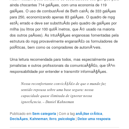
ainda chocantes 714 galÃµes, com uma economia de 119
galÃµes. O uso de combustÃ­vel de Beth cairÃ¡ de 333 galÃµes
para 250, economizando apenas 83 galÃµes. O quadro de mpg
estÃ¡ errado e deve ser substituÃ­do pelo quadro de galÃµes por
milha (ou litros por 100 quilÃ´metros, que Ã© usado na maioria
dos outros paÃ­ses). As intuiÃ§Ãµes enganosas fomentadas pela
estrutura do mpg provavelmente enganarÃ£o os formuladores de
polÃ­ticas, bem como os compradores de automÃ³veis.
Uma leitura recomendada para todos, mas especialmente para
jornalistas e outros profissionais da comunicaÃ§Ã£o, que tÃªm
responsabilidade por entender e transmitir informaÃ§Ãµes.
Nossa reconfortante convicÃ§Ã£o de que o mundo faz
sentido repousa sobre uma base segura: nossa
capacidade quase ilimitada de ignorar nossa
ignorÃ¢ncia. – Daniel Kahneman
Publicado em
Sem categoria
|
Com a tag
anÃ¡lise crÃ­tica
,
DecisÃµes
,
Kahneman
,
livro
,
psicologia
|
Deixe uma resposta