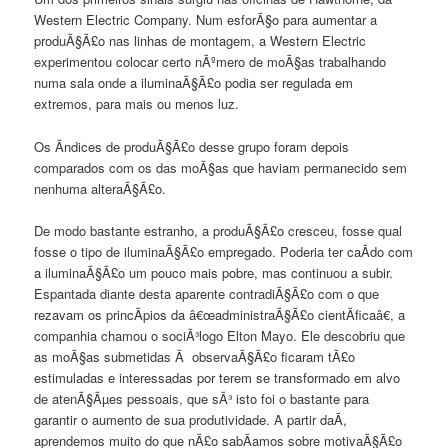
Western Electric Company. Num esforÃ§o para aumentar a
produÃ§Ã£o nas linhas de montagem, a Western Electric
experimentou colocar certo nÃºmero de moÃ§as trabalhando
numa sala onde a iluminaÃ§Ã£o podia ser regulada em
extremos, para mais ou menos luz.
Os Ã­ndices de produÃ§Ã£o desse grupo foram depois
comparados com os das moÃ§as que haviam permanecido sem
nenhuma alteraÃ§Ã£o.
De modo bastante estranho, a produÃ§Ã£o cresceu, fosse qual
fosse o tipo de iluminaÃ§Ã£o empregado. Poderia ter caÃ­do com
a iluminaÃ§Ã£o um pouco mais pobre, mas continuou a subir.
Espantada diante desta aparente contradiÃ§Ã£o com o que
rezavam os princÃ­pios da â€œadministraÃ§Ã£o cientÃ­ficaâ€, a
companhia chamou o sociÃ³logo Elton Mayo. Ele descobriu que
as moÃ§as submetidas Ã observaÃ§Ã£o ficaram tÃ£o
estimuladas e interessadas por terem se transformado em alvo
de atenÃ§Ãµes pessoais, que sÃ³ isto foi o bastante para
garantir o aumento de sua produtividade. A partir daÃ­,
aprendemos muito do que nÃ£o sabÃ­amos sobre motivaÃ§Ã£o