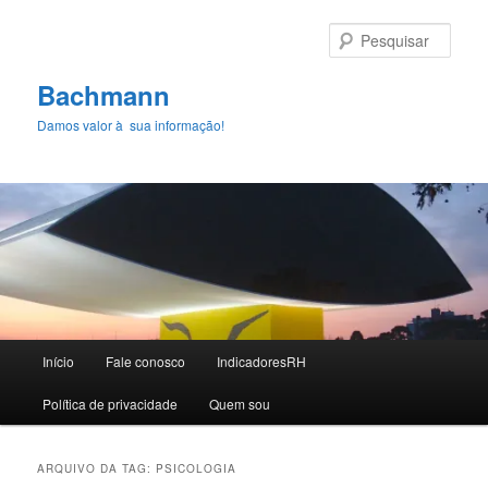
Pular
Pular
para
para
Pesqu
o
o
conteúdo
conteúdo
Bachmann
principal
secundário
Damos valor à sua informação!
Menu
Início
Fale conosco
IndicadoresRH
principal
Polí­tica de privacidade
Quem sou
ARQUIVO DA TAG:
PSICOLOGIA