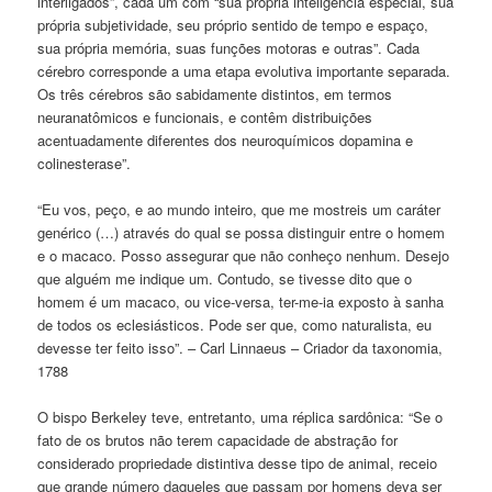
interligados”, cada um com “sua própria inteligência especial, sua
própria subjetividade, seu próprio sentido de tempo e espaço,
sua própria memória, suas funções motoras e outras”. Cada
cérebro corresponde a uma etapa evolutiva importante separada.
Os três cérebros são sabidamente distintos, em termos
neuranatômicos e funcionais, e contêm distribuições
acentuadamente diferentes dos neuroquímicos dopamina e
colinesterase”.
“Eu vos, peço, e ao mundo inteiro, que me mostreis um caráter
genérico (…) através do qual se possa distinguir entre o homem
e o macaco. Posso assegurar que não conheço nenhum. Desejo
que alguém me indique um. Contudo, se tivesse dito que o
homem é um macaco, ou vice-versa, ter-me-ia exposto à sanha
de todos os eclesiásticos. Pode ser que, como naturalista, eu
devesse ter feito isso”. – Carl Linnaeus – Criador da taxonomia,
1788
O bispo Berkeley teve, entretanto, uma réplica sardônica: “Se o
fato de os brutos não terem capacidade de abstração for
considerado propriedade distintiva desse tipo de animal, receio
que grande número daqueles que passam por homens deva ser