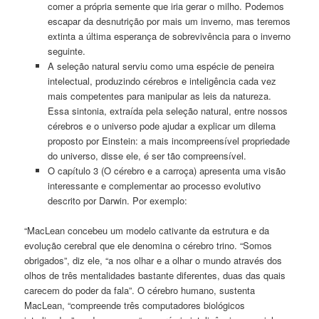
comer a própria semente que iria gerar o milho. Podemos
escapar da desnutrição por mais um inverno, mas teremos
extinta a última esperança de sobrevivência para o inverno
seguinte.
A seleção natural serviu como uma espécie de peneira
intelectual, produzindo cérebros e inteligência cada vez
mais competentes para manipular as leis da natureza.
Essa sintonia, extraída pela seleção natural, entre nossos
cérebros e o universo pode ajudar a explicar um dilema
proposto por Einstein: a mais incompreensível propriedade
do universo, disse ele, é ser tão compreensível.
O capítulo 3 (O cérebro e a carroça) apresenta uma visão
interessante e complementar ao processo evolutivo
descrito por Darwin. Por exemplo:
“MacLean concebeu um modelo cativante da estrutura e da
evolução cerebral que ele denomina o cérebro trino. “Somos
obrigados”, diz ele, “a nos olhar e a olhar o mundo através dos
olhos de três mentalidades bastante diferentes, duas das quais
carecem do poder da fala”. O cérebro humano, sustenta
MacLean, “compreende três computadores biológicos