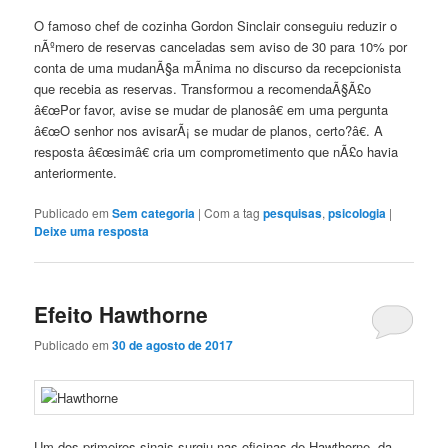
O famoso chef de cozinha Gordon Sinclair conseguiu reduzir o
nÃºmero de reservas canceladas sem aviso de 30 para 10% por
conta de uma mudanÃ§a mÃ­nima no discurso da recepcionista
que recebia as reservas. Transformou a recomendaÃ§Ã£o
â€œPor favor, avise se mudar de planosâ€ em uma pergunta
â€œO senhor nos avisarÃ¡ se mudar de planos, certo?â€. A
resposta â€œsimâ€ cria um comprometimento que nÃ£o havia
anteriormente.
Publicado em
Sem categoria
|
Com a tag
pesquisas
,
psicologia
|
Deixe uma resposta
Efeito Hawthorne
Publicado em
30 de agosto de 2017
Um dos primeiros sinais surgiu nas oficinas de Hawthorne, da