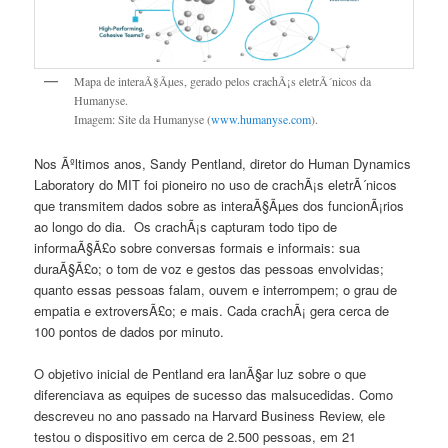
Mapa de interaÃ§Ãµes, gerado pelos crachÃ¡s eletrÃ´nicos da
Humanyse.
Imagem: Site da Humanyse (
www.humanyse.com
).
Nos Ãºltimos anos, Sandy Pentland, diretor do Human Dynamics
Laboratory do MIT foi pioneiro no uso de crachÃ¡s eletrÃ´nicos
que transmitem dados sobre as interaÃ§Ãµes dos funcionÃ¡rios
ao longo do dia. Os crachÃ¡s capturam todo tipo de
informaÃ§Ã£o sobre conversas formais e informais: sua
duraÃ§Ã£o; o tom de voz e gestos das pessoas envolvidas;
quanto essas pessoas falam, ouvem e interrompem; o grau de
empatia e extroversÃ£o; e mais. Cada crachÃ¡ gera cerca de
100 pontos de dados por minuto.
O objetivo inicial de Pentland era lanÃ§ar luz sobre o que
diferenciava as equipes de sucesso das malsucedidas. Como
descreveu no ano passado na Harvard Business Review, ele
testou o dispositivo em cerca de 2.500 pessoas, em 21