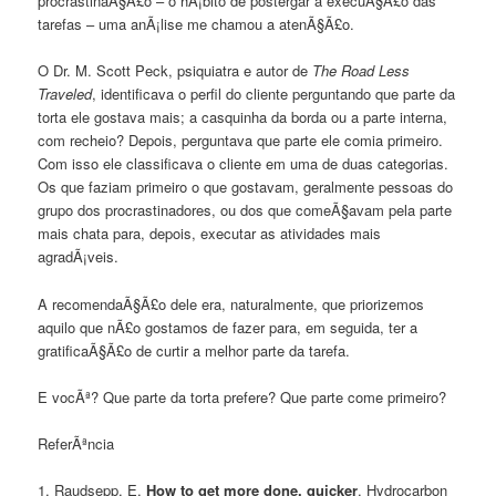
procrastinaÃ§Ã£o – o hÃ¡bito de postergar a execuÃ§Ã£o das
tarefas – uma anÃ¡lise me chamou a atenÃ§Ã£o.
O Dr. M. Scott Peck, psiquiatra e autor de
The Road Less
Traveled
, identificava o perfil do cliente perguntando que parte da
torta ele gostava mais; a casquinha da borda ou a parte interna,
com recheio? Depois, perguntava que parte ele comia primeiro.
Com isso ele classificava o cliente em uma de duas categorias.
Os que faziam primeiro o que gostavam, geralmente pessoas do
grupo dos procrastinadores, ou dos que comeÃ§avam pela parte
mais chata para, depois, executar as atividades mais
agradÃ¡veis.
A recomendaÃ§Ã£o dele era, naturalmente, que priorizemos
aquilo que nÃ£o gostamos de fazer para, em seguida, ter a
gratificaÃ§Ã£o de curtir a melhor parte da tarefa.
E vocÃª? Que parte da torta prefere? Que parte come primeiro?
ReferÃªncia
1. Raudsepp, E.
How to get more done, quicker
. Hydrocarbon