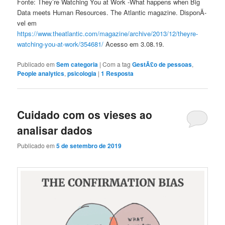
Fonte: They’re Watching You at Work -What happens when Big
Data meets Human Resources. The Atlantic magazine. DisponÃ­
vel em
https://www.theatlantic.com/magazine/archive/2013/12/theyre-
watching-you-at-work/354681/
Acesso em 3.08.19.
Publicado em
Sem categoria
|
Com a tag
GestÃ£o de pessoas
,
People analytics
,
psicologia
|
1
Resposta
Cuidado com os vieses ao
analisar dados
Publicado em
5 de setembro de 2019