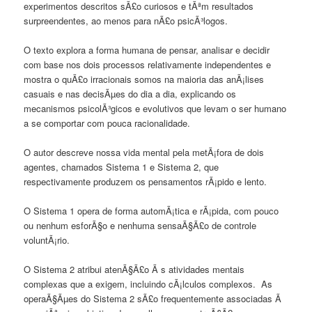
experimentos descritos sÃ£o curiosos e tÃªm resultados
surpreendentes, ao menos para nÃ£o psicÃ³logos.
O texto explora a forma humana de pensar, analisar e decidir
com base nos dois processos relativamente independentes e
mostra o quÃ£o irracionais somos na maioria das anÃ¡lises
casuais e nas decisÃµes do dia a dia, explicando os
mecanismos psicolÃ³gicos e evolutivos que levam o ser humano
a se comportar com pouca racionalidade.
O autor descreve nossa vida mental pela metÃ¡fora de dois
agentes, chamados Sistema 1 e Sistema 2, que
respectivamente produzem os pensamentos rÃ¡pido e lento.
O Sistema 1 opera de forma automÃ¡tica e rÃ¡pida, com pouco
ou nenhum esforÃ§o e nenhuma sensaÃ§Ã£o de controle
voluntÃ¡rio.
O Sistema 2 atribui atenÃ§Ã£o Ã s atividades mentais
complexas que a exigem, incluindo cÃ¡lculos complexos. As
operaÃ§Ãµes do Sistema 2 sÃ£o frequentemente associadas Ã