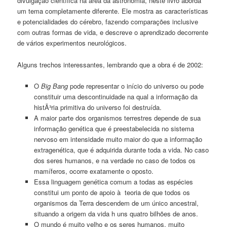
divulgação científica na área da astronomia, neste livro aborda
um tema completamente diferente. Ele mostra as características
e potencialidades do cérebro, fazendo comparações inclusive
com outras formas de vida, e descreve o aprendizado decorrente
de vários experimentos neurológicos.
Alguns trechos interessantes, lembrando que a obra é de 2002:
O
Big Bang
pode representar o iní­cio do universo ou pode
constituir uma descontinuidade na qual a informação da
histÃ³ria primitiva do universo foi destruída.
A maior parte dos organismos terrestres depende de sua
informação genética que é preestabelecida no sistema
nervoso em intensidade muito maior do que a informação
extragenética, que é adquirida durante toda a vida. No caso
dos seres humanos, e na verdade no caso de todos os
mamíferos, ocorre exatamente o oposto.
Essa linguagem genética comum a todas as espécies
constitui um ponto de apoio à teoria de que todos os
organismos da Terra descendem de um único ancestral,
situando a origem da vida h uns quatro bilhões de anos.
O mundo é muito velho e os seres humanos, muito