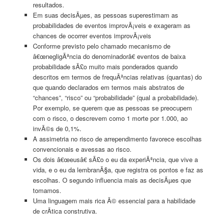
resultados.
Em suas decisÃµes, as pessoas superestimam as
probabilidades de eventos improvÃ¡veis e exageram as
chances de ocorrer eventos improvÃ¡veis
Conforme previsto pelo chamado mecanismo de
â€œnegligÃªncia do denominadorâ€ eventos de baixa
probabilidade sÃ£o muito mais ponderados quando
descritos em termos de frequÃªncias relativas (quantas) do
que quando declarados em termos mais abstratos de
“chances”, “risco” ou “probabilidade” (qual a probabilidade).
Por exemplo, se querem que as pessoas se preocupem
com o risco, o descrevem como 1 morte por 1.000, ao
invÃ©s de 0,1%.
A assimetria no risco de arrependimento favorece escolhas
convencionais e avessas ao risco.
Os dois â€œeusâ€ sÃ£o o eu da experiÃªncia, que vive a
vida, e o eu da lembranÃ§a, que registra os pontos e faz as
escolhas. O segundo influencia mais as decisÃµes que
tomamos.
Uma linguagem mais rica Ã© essencial para a habilidade
de crÃ­tica construtiva.