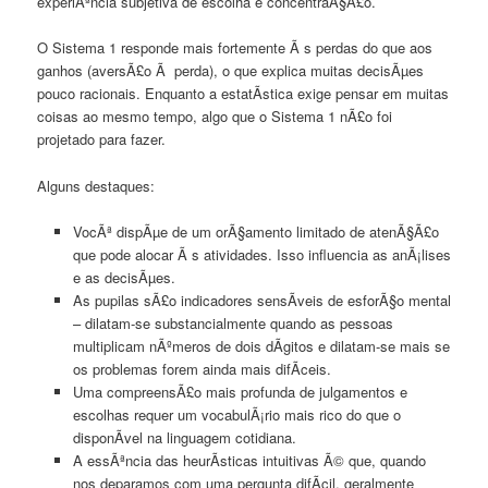
experiÃªncia subjetiva de escolha e concentraÃ§Ã£o.
O Sistema 1 responde mais fortemente Ã s perdas do que aos
ganhos (aversÃ£o Ã perda), o que explica muitas decisÃµes
pouco racionais. Enquanto a estatÃ­stica exige pensar em muitas
coisas ao mesmo tempo, algo que o Sistema 1 nÃ£o foi
projetado para fazer.
Alguns destaques:
VocÃª dispÃµe de um orÃ§amento limitado de atenÃ§Ã£o
que pode alocar Ã s atividades. Isso influencia as anÃ¡lises
e as decisÃµes.
As pupilas sÃ£o indicadores sensÃ­veis de esforÃ§o mental
– dilatam-se substancialmente quando as pessoas
multiplicam nÃºmeros de dois dÃ­gitos e dilatam-se mais se
os problemas forem ainda mais difÃ­ceis.
Uma compreensÃ£o mais profunda de julgamentos e
escolhas requer um vocabulÃ¡rio mais rico do que o
disponÃ­vel na linguagem cotidiana.
A essÃªncia das heurÃ­sticas intuitivas Ã© que, quando
nos deparamos com uma pergunta difÃ­cil, geralmente