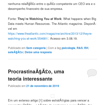
nenhuma relaÃ§Ã£o entre o quÃ£o competente um CEO era e o
desempenho financeiro de sua empresa.
Fonte:
They’re Watching You at Work
: What happens when Big
Data meets Human Resources. The Atlantic magazine. DisponÃ­
vel em
https://www.theatlantic.com/magazine/archive/2013/12/theyre-
watching-you-at-work/354681/
. Acesso em 3.08.19.
Publicado em
Sem categoria
|
Com a tag
psicologia
,
R&S
,
RH
,
seleÃ§Ã£o
|
Deixe uma resposta
ProcrastinaÃ§Ã£o, uma
teoria interessante
Publicado em
21 de novembro de 2019
Em um extenso artigo [1] sobre estratÃ©gias para vencer a