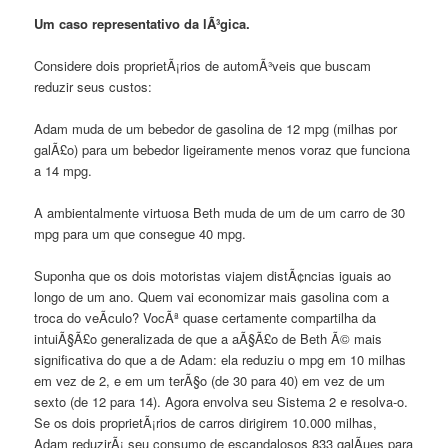
Um caso representativo da lÃ³gica.
Considere dois proprietÃ¡rios de automÃ³veis que buscam
reduzir seus custos:
Adam muda de um bebedor de gasolina de 12 mpg (milhas por
galÃ£o) para um bebedor ligeiramente menos voraz que funciona
a 14 mpg.
A ambientalmente virtuosa Beth muda de um de um carro de 30
mpg para um que consegue 40 mpg.
Suponha que os dois motoristas viajem distÃ¢ncias iguais ao
longo de um ano. Quem vai economizar mais gasolina com a
troca do veÃ­culo? VocÃª quase certamente compartilha da
intuiÃ§Ã£o generalizada de que a aÃ§Ã£o de Beth Ã© mais
significativa do que a de Adam: ela reduziu o mpg em 10 milhas
em vez de 2, e em um terÃ§o (de 30 para 40) em vez de um
sexto (de 12 para 14). Agora envolva seu Sistema 2 e resolva-o.
Se os dois proprietÃ¡rios de carros dirigirem 10.000 milhas,
Adam reduzirÃ¡ seu consumo de escandalosos 833 galÃµes para