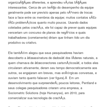
organizaÃ§Ãµes diferentes, e aprendeu vÃ¡rias liÃ§Ãµes
interessantes. Cerca de um terÃ§o do desempenho da equipe
geralmente pode ser previsto apenas pelo nÃºmero de trocas
face a face entre os membros da equipe; muitos contatos sÃ£o
tÃ£o problemÃ¡ticos quanto muito poucos. Usando dados
coletados pelos crachÃ¡s, ele foi capaz de prever quais equipes
venceriam um concurso de planos de negÃ³cios e quais
trabalhadores (corretamente) diriam que tinham tido um dia
produtivo ou criativo.
Ele tambÃ©m alegou que seus pesquisadores haviam
descoberto a â€œassinatura de dadosâ€ dos lÃ­deres naturais, a
quem chamava de â€œconectores carismÃ¡ticosâ€, e todos eles
circularam ativamente, deram seu tempo democraticamente aos
outros, se engajaram em breves, mas enÃ©rgicas conversas, e
ouviam tanto quanto falavam (ver figura).Â Em um
desenvolvimento que surpreenderÃ¡ poucos leitores, Pentland e
seus colegas pesquisadores criaram uma empresa, a
Sociometric Solutions (hoje Humanyse), em 2010, para
comercializar sua tecnologia de crachÃ¡s.