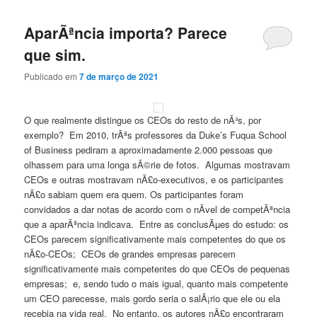
AparÃªncia importa? Parece
que sim.
Publicado em
7 de março de 2021
O que realmente distingue os CEOs do resto de nÃ³s, por
exemplo? Em 2010, trÃªs professores da Duke’s Fuqua School
of Business pediram a aproximadamente 2.000 pessoas que
olhassem para uma longa sÃ©rie de fotos. Algumas mostravam
CEOs e outras mostravam nÃ£o-executivos, e os participantes
nÃ£o sabiam quem era quem. Os participantes foram
convidados a dar notas de acordo com o nÃ­vel de competÃªncia
que a aparÃªncia indicava. Entre as conclusÃµes do estudo: os
CEOs parecem significativamente mais competentes do que os
nÃ£o-CEOs; CEOs de grandes empresas parecem
significativamente mais competentes do que CEOs de pequenas
empresas; e, sendo tudo o mais igual, quanto mais competente
um CEO parecesse, mais gordo seria o salÃ¡rio que ele ou ela
recebia na vida real. No entanto, os autores nÃ£o encontraram