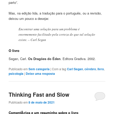
parto”.
Mas, na edição lida, a tradução para o português, ou a revisão,
deixou um pouco a desejar.
Encontrar uma solução para um problema é
enormemente facilitado pela certeza de que tal solução
existe. – Carl Segan
O livro
Segan, Carl.
Os Dragões do Éden
. Editora Gradiva. 2002.
Publicado em
Sem categoria
|
Com a tag
Carl Segan
,
cérebro
,
livro
,
psicologia
|
Deixe uma resposta
Thinking Fast and Slow
Publicado em
8 de maio de 2021
ComentÃ¡rios e um resuminho sobre o livro