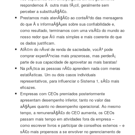
respondemos Ã outra mais fÃ¡cil, geralmente sem
perceber a substituiÃ§Ã£o.
Prestamos mais atenÃ§Ã£o ao conteÃºdo das mensagens
do que Ã s informaÃ§Ãµes sobre sua confiabilidade e,
como resultado, terminamos com uma visÃ£o do mundo ao
nosso redor que Ã© mais simples e mais coerente do que
os dados justificam.
AlÃ©m do nÃ­vel de renda de saciedade, vocÃª pode
comprar experiÃªncias mais prazerosas, mas perderÃ¡
parte de sua capacidade de aproveitar as mais baratas!
Na prÃ¡tica as pessoas nÃ£o aprendem nada com meras
estatÃ­sticas. Um ou dois casos individuais
representativos, para influenciar o Sistema 1, sÃ£o mais
eficazes.
Empresas com CEOs premiados posteriormente
apresentam desempenho inferior, tanto no valor das
aÃ§Ãµes quanto no desempenho operacional. Ao mesmo
tempo, a remuneraÃ§Ã£o do CEO aumenta, os CEOs
passam mais tempo em atividades fora da empresa –
como escrever livros e participar de conselhos externos – e
sÃ£o mais propensos a se envolver no gerenciamento de