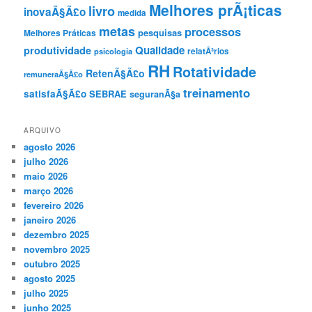
Melhores prÃ¡ticas
livro
inovaÃ§Ã£o
medida
metas
processos
pesquisas
Melhores Práticas
Qualidade
produtividade
psicologia
relatÃ³rios
RH
Rotatividade
RetenÃ§Ã£o
remuneraÃ§Ã£o
treinamento
satisfaÃ§Ã£o
SEBRAE
seguranÃ§a
ARQUIVO
agosto 2026
julho 2026
maio 2026
março 2026
fevereiro 2026
janeiro 2026
dezembro 2025
novembro 2025
outubro 2025
agosto 2025
julho 2025
junho 2025