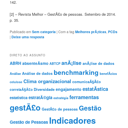
142.
[2] – Revista Melhor – GestÃ£o de pessoas. Setembro de 2014.
p. 35.
Publicado em
Sem categoria
|
Com a tag
Melhores prÃ¡ticas
,
PCDs
|
Deixe uma resposta
DIRETO AO ASSUNTO
anÃ¡lise
ABRH
absenteÃ­smo
anÃ¡lise de dados
ABTCP
benchmarking
Análise de dados
Análise
benefÃ­cios
Clima organizacional
comunicaÃ§Ã£o
celulose
estatÃ­stica
engajamento
Diversidade
correlaÃ§Ã£o
ferramentas
estratÃ©gia
estatística
estratégia
gestÃ£o
Gestão
GestÃ£o de pessoas
Indicadores
Gestão de Pessoas