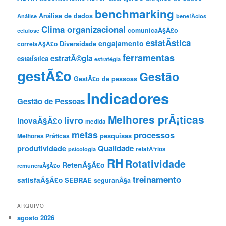
benchmarking
Análise de dados
Análise
benefÃ­cios
Clima organizacional
comunicaÃ§Ã£o
celulose
estatÃ­stica
engajamento
Diversidade
correlaÃ§Ã£o
ferramentas
estratÃ©gia
estatística
estratégia
gestÃ£o
Gestão
GestÃ£o de pessoas
Indicadores
Gestão de Pessoas
Melhores prÃ¡ticas
livro
inovaÃ§Ã£o
medida
metas
processos
pesquisas
Melhores Práticas
Qualidade
produtividade
psicologia
relatÃ³rios
RH
Rotatividade
RetenÃ§Ã£o
remuneraÃ§Ã£o
treinamento
satisfaÃ§Ã£o
SEBRAE
seguranÃ§a
ARQUIVO
agosto 2026