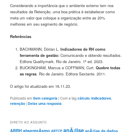
Considerando a importância que o ambiente externo tem nos
resultados da Retenção, uma boa prática é estabelecer como
meta um valor que coloque a organização entre as 20%
melhores em seu segmento de negócio.
Referências
BACHMANN, Dórian L.
Indicadores de RH como
ferramenta de gestão:
Comunicando e obtendo resultados.
Editora Qualitymark. Rio de Janeiro. 1ª ed. 2023.
BUCKINGHAM, Marcus e COFFMAN, Curt.
Quebre todas
as regras
. Rio de Janeiro. Editora Sextante. 2011.
O artigo foi atualizado em 16.11.23.
Publicado em
Sem categoria
|
Com a tag
cálculo
,
Indicadores
,
retenção
|
Deixe uma resposta
DIRETO AO ASSUNTO
anÃ¡lise
ABRH
absenteÃ­smo
anÃ¡lise de dados
ABTCP