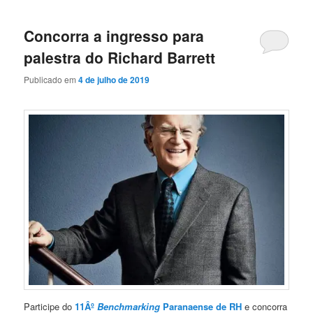
Concorra a ingresso para
palestra do Richard Barrett
Publicado em
4 de julho de 2019
Participe do
11
Âº
Benchmarking
Paranaense de RH
e concorra