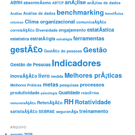
anÃ¡lise
ABRH
absenteÃ­smo
anÃ¡lise de dados
ABTCP
benchmarking
Análise de dados
Análise
benefÃ­cios
Clima organizacional
comunicaÃ§Ã£o
celulose
estatÃ­stica
engajamento
Diversidade
correlaÃ§Ã£o
ferramentas
estratÃ©gia
estatística
estratégia
gestÃ£o
Gestão
GestÃ£o de pessoas
Indicadores
Gestão de Pessoas
Melhores prÃ¡ticas
livro
inovaÃ§Ã£o
medida
metas
processos
pesquisas
Melhores Práticas
Qualidade
produtividade
psicologia
relatÃ³rios
RH
Rotatividade
RetenÃ§Ã£o
remuneraÃ§Ã£o
treinamento
satisfaÃ§Ã£o
SEBRAE
seguranÃ§a
ARQUIVO
agosto 2026