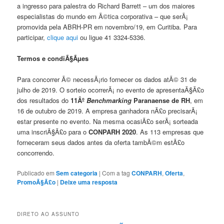
a ingresso para palestra do Richard Barrett – um dos maiores
especialistas do mundo em Ã©tica corporativa – que serÃ¡
promovida pela ABRH-PR em novembro/19, em Curitiba. Para
participar,
clique aqui
ou ligue 41 3324-5336.
Termos e condiÃ§Ãµes
Para concorrer Ã© necessÃ¡rio fornecer os dados atÃ© 31 de
julho de 2019. O sorteio ocorrerÃ¡ no evento de apresentaÃ§Ã£o
dos resultados do
11Âº
Benchmarking
Paranaense de RH
, em
16 de outubro de 2019. A empresa ganhadora nÃ£o precisarÃ¡
estar presente no evento. Na mesma ocasiÃ£o serÃ¡ sorteada
uma inscriÃ§Ã£o para o
CONPARH 2020
. As 113 empresas que
forneceram seus dados antes da oferta tambÃ©m estÃ£o
concorrendo.
Publicado em
Sem categoria
|
Com a tag
CONPARH
,
Oferta
,
PromoÃ§Ã£o
|
Deixe uma resposta
DIRETO AO ASSUNTO