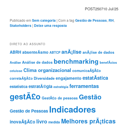
POST250710 Jul/25
Publicado em
Sem categoria
|
Com a tag
Gestão de Pessoas
,
RH
,
Stakeholders
|
Deixe uma resposta
DIRETO AO ASSUNTO
anÃ¡lise
ABRH
absenteÃ­smo
anÃ¡lise de dados
ABTCP
benchmarking
Análise de dados
Análise
benefÃ­cios
Clima organizacional
comunicaÃ§Ã£o
celulose
estatÃ­stica
engajamento
Diversidade
correlaÃ§Ã£o
ferramentas
estratÃ©gia
estatística
estratégia
gestÃ£o
Gestão
GestÃ£o de pessoas
Indicadores
Gestão de Pessoas
Melhores prÃ¡ticas
livro
inovaÃ§Ã£o
medida