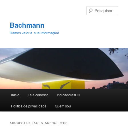
Pular
Pular
para
para
Pesqu
o
o
conteúdo
conteúdo
Bachmann
principal
secundário
Damos valor à sua informação!
Menu
Início
Fale conosco
IndicadoresRH
principal
Polí­tica de privacidade
Quem sou
ARQUIVO DA TAG:
STAKEHOLDERS